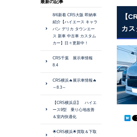
最新の記事
8/6新着 CRS大阪 即納車
【C
紹介【ハイエース キャラ
カス
バン デリカ タウンエー
ス 新車 中古車 カスタム
カー】日々更新中！
CRS千葉 展示車情報
8.4
CRS横浜🔥展示車情報🔥
～8.3～
【CRS横浜店】 ハイエ
ース9型 乗り心地改善
＆室内快適化
🌟CRS横浜🌟買取＆下取