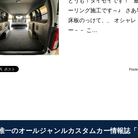
どうも！タイセイです！ 最
ーリング施工です～♪ さあ
床板のっけて、、 オシャレ
ー－－ こ…
Poste
唯一のオールジャンルカスタムカー情報誌「カス