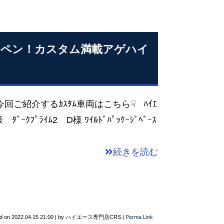
ルペン！カスタム満載アゲハイ
回ご紹介するｶｽﾀﾑ車両はこちら☟ ﾊｲｴ
ｰｸﾌﾟﾗｲﾑ2 D様 ﾜｲﾙﾄﾞﾊﾟｯｹｰｼﾞﾍﾞｰｽ
続きを読む
d on
2022.04.15 21:00
|
by
ハイエース専門店CRS
|
Perma Link