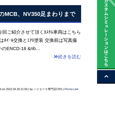
MCB、NV350足まわりまで
今回ご紹介させて頂くｶｽﾀﾑ車両はこちら
回はﾎｲｰﾙ交換とｴｱﾛ塗装 交換前は写真撮
NCD-18 &nb…
続きを読む
d on
2022.04.29 21:00
|
by
ハイエース専門店CRS
|
Perma Link