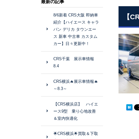
最新の記事
8/6新着 CRS大阪 即納車
【C
紹介【ハイエース キャラ
バン デリカ タウンエー
ス 新車 中古車 カスタム
カー】日々更新中！
CRS千葉 展示車情報
8.4
CRS横浜🔥展示車情報🔥
～8.3～
【CRS横浜店】 ハイエ
ース9型 乗り心地改善
＆室内快適化
🌟CRS横浜🌟買取＆下取