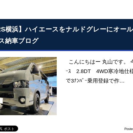
RS横浜】ハイエースをナルドグレーにオー
ス納車ブログ
こんにちはー 丸山です。 今
ｰｽ 2.8DT 4WD寒冷地仕様 ﾀﾞ
で3ﾅﾝﾊﾞｰ乗用登録で作…
Poste