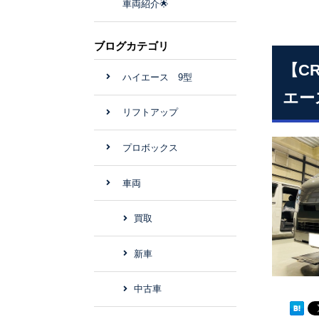
車両紹介🌟
ブログカテゴリ
【C
ハイエース 9型
エー
リフトアップ
プロボックス
車両
買取
新車
中古車