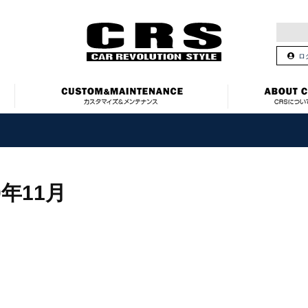
ロ
0年11月