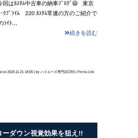
はｶｽﾀﾑ中古車の納車ﾌﾞﾛｸﾞ😃 東京
ｰｸﾌﾟﾗｲﾑ 220 ｶｽﾀﾑ常連の方のご紹介で
ﾗｲﾄ…
続きを読む
ed on
2020.11.21 18:05
|
by
ハイエース専門店CRS
|
Perma Link
ーダウン視覚効果を狙え!!