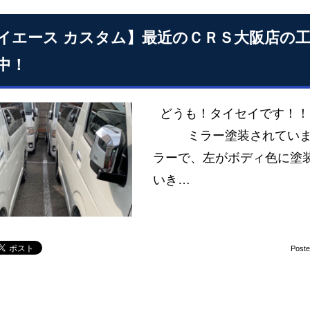
イエース カスタム】最近のＣＲＳ大阪店の
中！
どうも！タイセイです！！
ミラー塗装されていますね
ラーで、左がボディ色に塗
いき…
Post