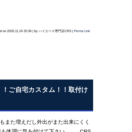
ed on
2020.11.24 20:36
|
by
ハイエース専門店CRS
|
Perma Link
！！ご自宅カスタム！！取付け
もまた増えだし外出がまた出来にくく
も体調に気を付けて下さい。。 CRS