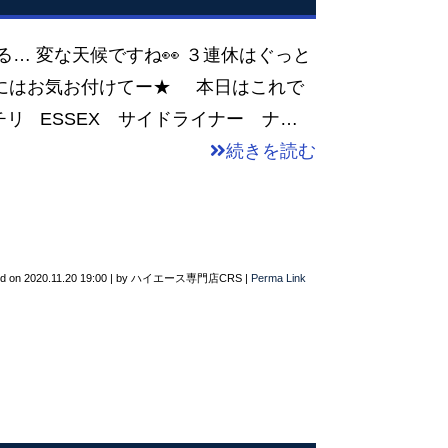
る… 変な天候ですね👀 ３連休はぐっと
体調にはお気お付けてー★ 本日はこれで
リ ESSEX サイドライナー ナ…
続きを読む
ed on
2020.11.20 19:00
|
by
ハイエース専門店CRS
|
Perma Link