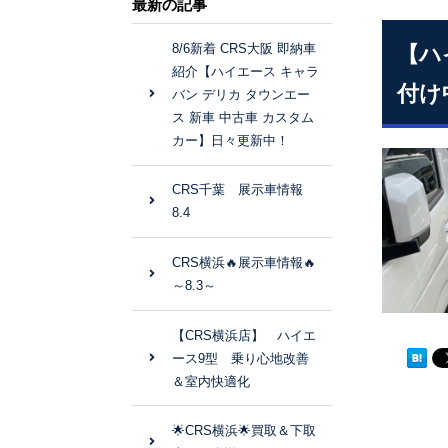
最新の記事
8/6新着 CRS大阪 即納車
【ハ
紹介【ハイエース キャラ
付け
バン デリカ タウンエー
ス 新車 中古車 カスタム
カー】日々更新中！
CRS千葉 展示車情報
8.4
CRS横浜🔥展示車情報🔥
～8.3～
【CRS横浜店】 ハイエ
ース9型 乗り心地改善
＆室内快適化
🌟CRS横浜🌟買取＆下取