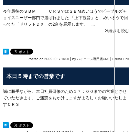
今年最後のＳＢＭ！ ＣＲＳではＳＢＭめいほうでピープルズチ
ョイスユーザー部門で選ばれました 「上下観音」と、めいほうで回
ってた「ドリフトＤＸ」の2台を展示します。 …
続きを読む
Posted on
2009.10.17 14:01
|
by
ハイエース専門店CRS
|
Perma Link
本日５時までの営業です
誠に勝手ながら、本日社員研修のため１７：００までの営業とさせ
ていただきます。ご迷惑をおかけしますがよろしくお願いいたしま
すＣＲＳ