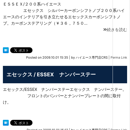
ＥＳＳＥＸ/２００系ハイエース
エセックス シルバーカーボンシフトノブ２００系ハイ
エースのインテリアを引き立たせるエセックスカーボンシフトノ
ブ。カーボンステアリング（￥３６，７５０…
続きを読む
Posted on
2009.10.01 15:35
|
by
ハイエース専門店CRS
|
Perma Link
エセックス / ESSEX ナンバーステー
エセックス/ESSEX ナンバーステーエセックス ナンバーステー。
フロントのバンパーとナンバープレートの間に取付
け。