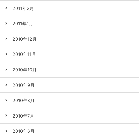
2011年2月
2011年1月
2010年12月
2010年11月
2010年10月
2010年9月
2010年8月
2010年7月
2010年6月