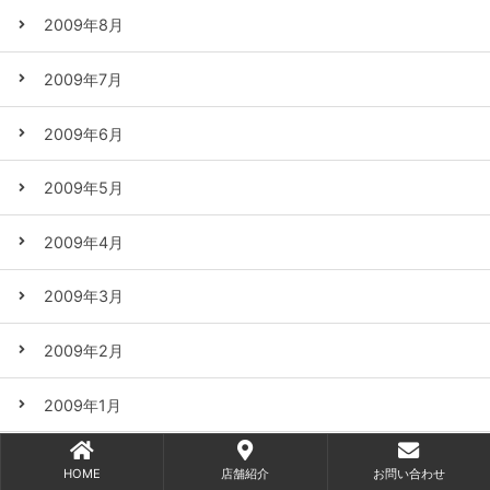
2009年8月
2009年7月
2009年6月
2009年5月
2009年4月
2009年3月
2009年2月
2009年1月
2008年12月
HOME
店舗紹介
お問い合わせ