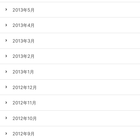
2013年5月
2013年4月
2013年3月
2013年2月
2013年1月
2012年12月
2012年11月
2012年10月
2012年9月