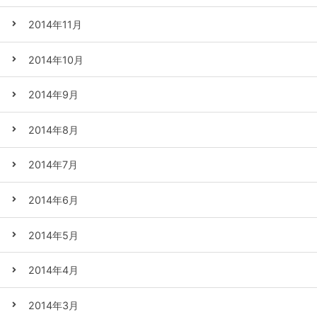
2014年11月
2014年10月
2014年9月
2014年8月
2014年7月
2014年6月
2014年5月
2014年4月
2014年3月