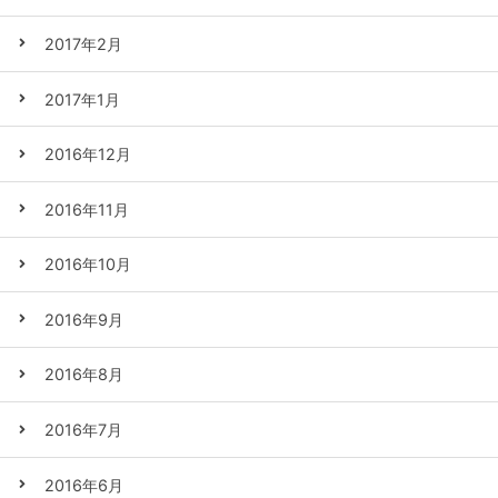
2017年2月
2017年1月
2016年12月
2016年11月
2016年10月
2016年9月
2016年8月
2016年7月
2016年6月