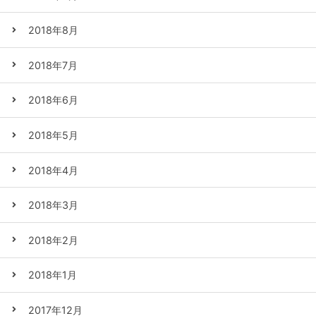
2018年8月
2018年7月
2018年6月
2018年5月
2018年4月
2018年3月
2018年2月
2018年1月
2017年12月