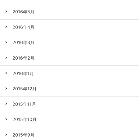
2016年5月
2016年4月
2016年3月
2016年2月
2016年1月
2015年12月
2015年11月
2015年10月
2015年9月