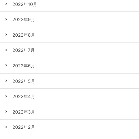
2022年10月
2022年9月
2022年8月
2022年7月
2022年6月
2022年5月
2022年4月
2022年3月
2022年2月