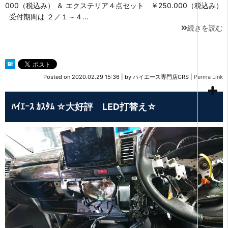
000（税込み） ＆ エクステリア４点セット ￥250.000（税込み）
受付期間は ２／１～４…
続きを読む
Posted on
2020.02.29 15:36
|
by
ハイエース専門店CRS
|
Perma Link
ﾊｲｴｰｽ ｶｽﾀﾑ ☆大好評 LED打替え☆