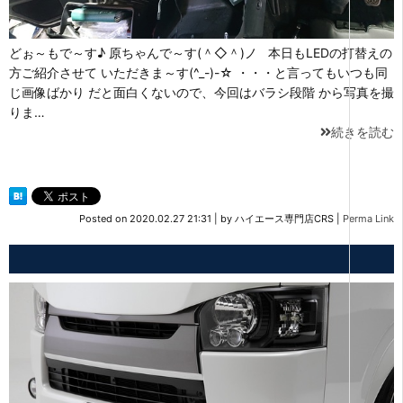
どぉ～もで～す♪ 原ちゃんで～す(＾◇＾)ノ 本日もLEDの打替えの
方ご紹介させて いただきま～す(^_-)-☆ ・・・と言ってもいつも同
じ画像ばかり だと面白くないので、今回はバラシ段階 から写真を撮
りま…
続きを読む
Posted on
2020.02.27 21:31
|
by
ハイエース専門店CRS
|
Perma Link