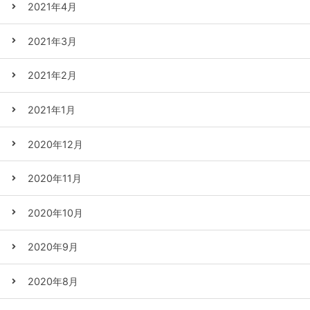
2021年4月
2021年3月
2021年2月
2021年1月
2020年12月
2020年11月
2020年10月
2020年9月
2020年8月