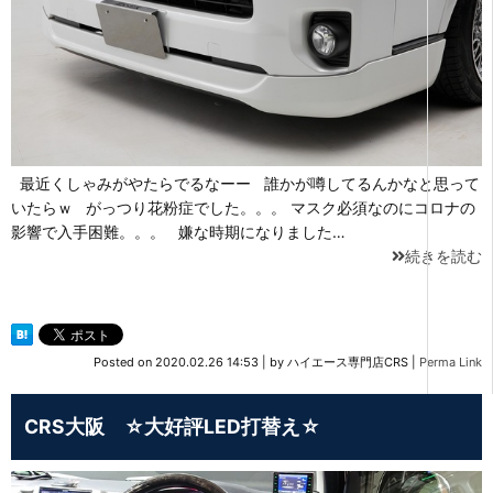
最近くしゃみがやたらでるなーー 誰かが噂してるんかなと思って
いたらｗ がっつり花粉症でした。。。 マスク必須なのにコロナの
影響で入手困難。。。 嫌な時期になりました…
続きを読む
Posted on
2020.02.26 14:53
|
by
ハイエース専門店CRS
|
Perma Link
CRS大阪 ☆大好評LED打替え☆