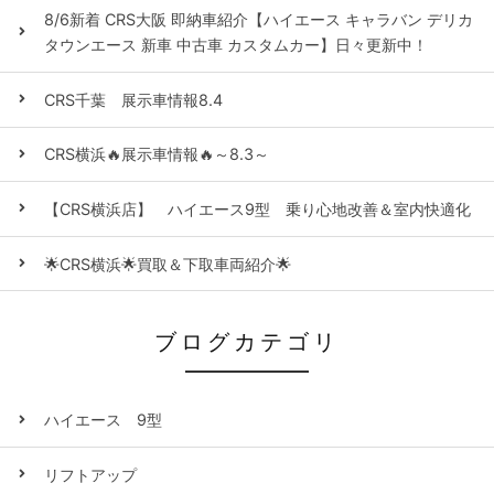
8/6新着 CRS大阪 即納車紹介【ハイエース キャラバン デリカ
タウンエース 新車 中古車 カスタムカー】日々更新中！
CRS千葉 展示車情報8.4
CRS横浜🔥展示車情報🔥～8.3～
【CRS横浜店】 ハイエース9型 乗り心地改善＆室内快適化
🌟CRS横浜🌟買取＆下取車両紹介🌟
ブログカテゴリ
ハイエース 9型
リフトアップ