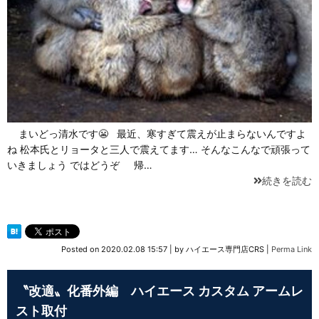
まいどっ清水です😬 最近、寒すぎて震えが止まらないんですよ
ね 松本氏とリョータと三人で震えてます… そんなこんなで頑張って
いきましょう ではどうぞ 帰…
続きを読む
Posted on
2020.02.08 15:57
|
by
ハイエース専門店CRS
|
Perma Link
〝改適〟化番外編 ハイエース カスタム アームレ
スト取付