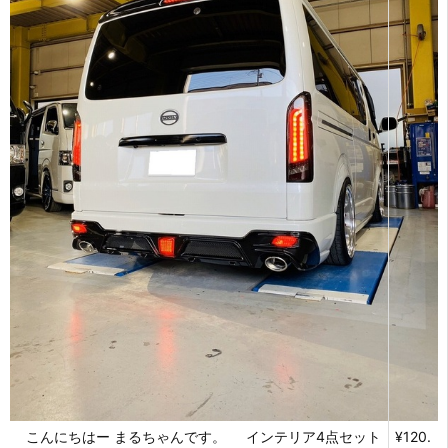
こんにちはー まるちゃんです。 インテリア4点セット ¥120.