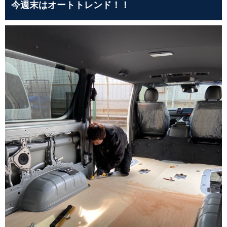
今週末はオートトレンド！！