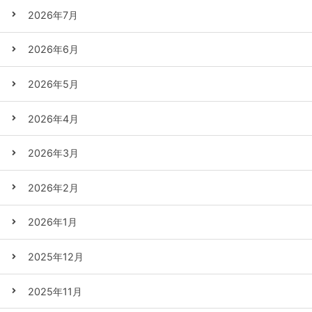
2026年7月
2026年6月
2026年5月
2026年4月
2026年3月
2026年2月
2026年1月
2025年12月
2025年11月