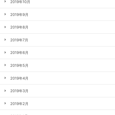
2019年10月
2019年9月
2019年8月
2019年7月
2019年6月
2019年5月
2019年4月
2019年3月
2019年2月