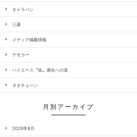
キャラバン
三菱
メディア掲載情報
デモカー
ハイエース〝改〟適化への道
ネオチューン
月別アーカイブ
2026年8月