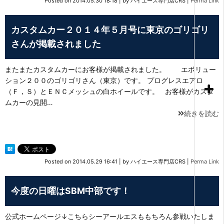
Posted on
2014.05.30 18:18
|
by
ハイエース専門店CRS
|
Perma Link
カスタムカー２０１４年５月号に東京のゴリゴリ
さんが掲載されました
またまたカスタムカーにお客様が掲載されました。 エボリュー
ション２００のゴリゴリさん（東京）です。 プログレスエアロ
（Ｆ，Ｓ）とＥＮＣメッシュの白ホイールです。 お客様がカスタ
ムカーの見開…
続きを読む
Posted on
2014.05.29 16:41
|
by
ハイエース専門店CRS
|
Perma Link
今度の日曜はSBM中部です！
公式ホームページ↓こちらシーアールエスももちろん参戦いたしま