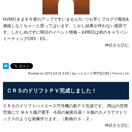
NVM行きます今更のアップですいません!!いつも早くブログで報告&
連絡しなくちゃ～と思ってはいます。しかし結果が伴わない坂田で
す。しかしめげずに明日のイベント情報～♪♪明日は初のキャラバン
ミーティングCRS・ES…
続きを読む
Posted on
2013.04.14 3:00
|
by
ハイエース専門店CRS
|
Perma Link
ＣＲＳのドリフトＰＶ完成しました！
ＣＲＳのドリフトハイエース弐号機の新ＰＶ完成です。 岡山の笠岡
空港にて ＭＡＸ織戸選手 今回の秘密兵器！９個のカメラでマトリ
ックスのような画像作ります。（動画の３：２…
続きを読む