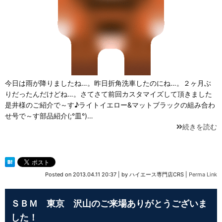
今日は雨が降りましたね…。昨日折角洗車したのにね…。２ヶ月ぶ
りだったんだけどね…。さてさて前回カスタマイズして頂きました
是井様のご紹介で～す♪ライトイエロー&マットブラックの組み合わ
せ号で～す部品紹介(;°皿°)…
続きを読む
Posted on
2013.04.11 20:37
|
by
ハイエース専門店CRS
|
Perma Link
ＳＢＭ 東京 沢山のご来場ありがとうございま
した！