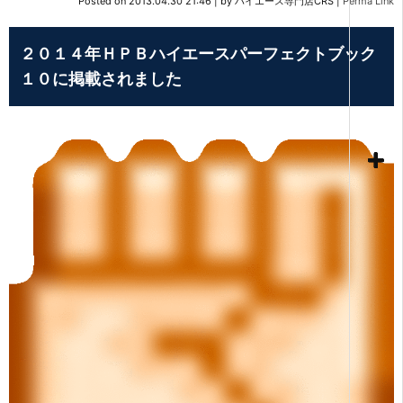
Posted on
2013.04.30 21:46
|
by
ハイエース専門店CRS
|
Perma Link
２０１４年ＨＰＢハイエースパーフェクトブック
１０に掲載されました