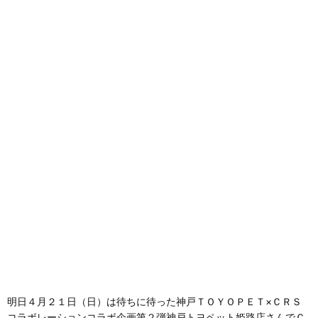
明日４月２１日（日）は待ちに待った神戸ＴＯＹＯＰＥＴ×ＣＲＳ
コラボレーションコラボ企画第２弾神戸トヨペット姫路店さんでＣ