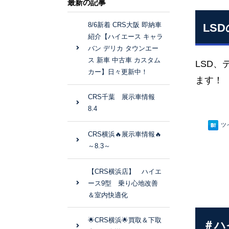
最新の記事
8/6新着 CRS大阪 即納車
LS
紹介【ハイエース キャラ
バン デリカ タウンエー
ス 新車 中古車 カスタム
LSD、
カー】日々更新中！
ます！
CRS千葉 展示車情報
8.4
ツ
CRS横浜🔥展示車情報🔥
～8.3～
【CRS横浜店】 ハイエ
ース9型 乗り心地改善
＆室内快適化
🌟CRS横浜🌟買取＆下取
＃ハ