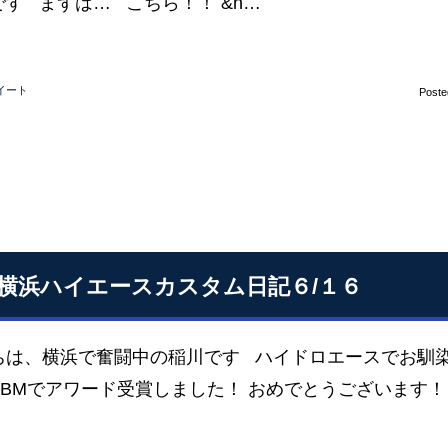
す まずは… こちら！！ &n…
イート
Poste
S横浜ハイエースカスタム日記６/１６
ちは、横浜で奮闘中の稲川です ハイドロエースでお馴
SBMでアワード受賞しました！ おめでとうございます