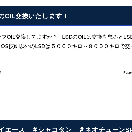
DのOIL交換いたします！
デフOIL交換してますか？ LSDのOILは交換を怠るとL
 OS技研以外のLSDは５０００キロ～８０００キロで交
イート
Poste
イエース ＃シャコタン ＃ネオチューンS