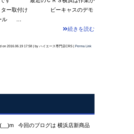
い波です 最近のＣＲＳ横浜は作業が
フレクター取付け ビーキャスのデモ
ール …
続きを読む
d on
2016.06.19 17:58
|
by
ハイエース専門店CRS
|
Perma Link
__)m 今回のブログは 横浜店新商品