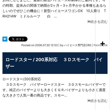
の時期、盆休みの関係で納期が2ヶ月～3ヶ月半かかる車種もあるら
しいのでぜひこの機会に！新型ハイエースワゴンDX 10人乗り T
RH214W ミドルルーフ 白 …
続きを読む
Posted on
2006.07.30 12:53
|
by
ハイエース専門店CRS
|
Perma Link
ロードスター / 200系対応 ３Ｄスモーク バイ
ザー
ロードスター/200系対応
３Ｄスモーク バイザーロードスター ３Ｄスモールバイザーで
す。純正のバイザーよりも大きくＥＧＲバイザーよりも小さく適度
な大きさで人気一番の商品です。スモー…
続きを読む