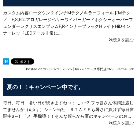
カスタム内容ローダウン２インチMテクノキラーフィールドMテク
ノ F,S,Rエアロガレージベリーワイパーガードボクシーオーバーフ
ェンダーレクサスエンブレムF,RインナーブラックHライトHiDイン
ナーレッドLEDテール非常に…
続きを読む
Posted on
2006.07.25 20:25
|
by
ハイエース専門店CRS
|
Perma Link
夏の！！キャンペーン中です。
毎日、毎日 暑い日が続きますね~(；-_-) =3 フゥ皆さん体調は崩し
てませんか（x_x；）シュン当社 ＳＴＡＦＦも暑さに負けず毎日奮
闘中σ～(｀´メ 手榴弾！！そんな僕らから夏のキャンペーンのお…
続きを読む