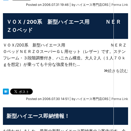
Posted on
2006.07.31 19:46
|
by
ハイエース専門店CRS
|
Perma Link
ＶＯＸ / 200系 新型ハイエース用 ＮＥＲ
ＺＯベッド
ＶＯＸ/200系 新型ハイエース用 ＮＥＲＺ
ＯベッドＮＥＲＺＯスーパーＧＬ用セット（レザー）です。ステン
フレーム・３段階調整付き、ハニカム構造。大人２人（１人７０ｋ
ｇを想定）が乗っても十分な強度を持た…
続きを読む
Posted on
2006.07.30 14:51
|
by
ハイエース専門店CRS
|
Perma Link
新型ハイエース即納情報！
お待たせしました、最新の新型ハイエース即納車のご案内です。今