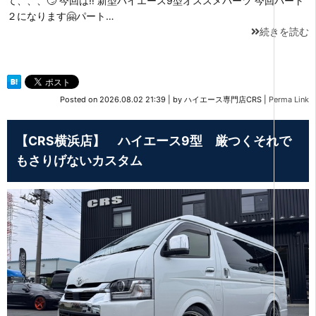
て、、、🙄 今回は‼ 新型ハイエース9型オススメパーツ 今回パート
２になります🤗パート…
続きを読む
Posted on
2026.08.02 21:39
|
by
ハイエース専門店CRS
|
Perma Link
【CRS横浜店】 ハイエース9型 厳つくそれで
もさりげないカスタム