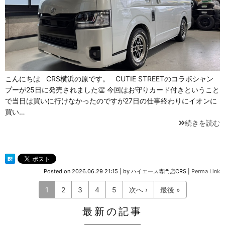
こんにちは CRS横浜の原です。 CUTIE STREETのコラボシャン
プーが25日に発売されました👏 今回はお守りカード付きということ
で当日は買いに行けなかったのですが27日の仕事終わりにイオンに
買い…
続きを読む
Posted on
2026.06.29 21:15
|
by
ハイエース専門店CRS
|
Perma Link
1
2
3
4
5
次へ ›
最後 »
最新の記事