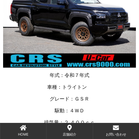
年式：令和７年式
車種：トライトン
グレード：ＧＳＲ
駆動：４ＷＤ
排気量：２,４００ｃｃ
ボディカラー：ジェットブラックマイカ
HOME
店舗紹介
お問い合わせ