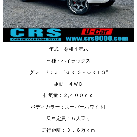
年式：令和４年式
車種：ハイラックス
グレード：Ｚ ”ＧＲ ＳＰＯＲＴＳ”
駆動：４ＷＤ
排気量：２,４
００ｃｃ
ボディカラー：スーパーホワイトⅡ
乗車定員：５人乗り
走行距離：３．６万
ｋｍ