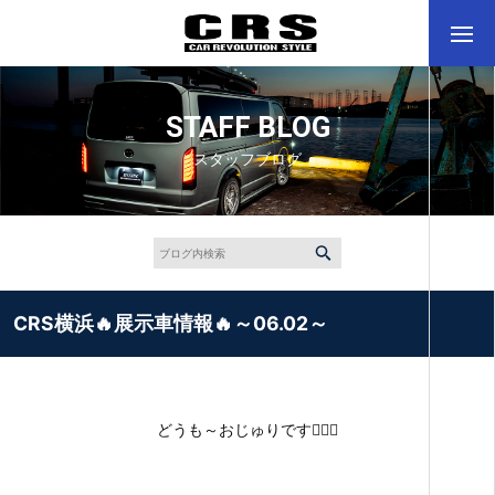
STAFF BLOG
スタッフブログ
CRS横浜🔥展示車情報🔥～06.02～
どうも～おじゅりです🙋🏻‍♀️