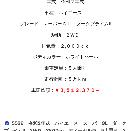
年式：令和２年式
車種：ハイエース
グレード：スーパーＧＬ ダークプライムⅡ
駆動：２ＷＤ
排気量：２,０００ｃｃ
ボディカラー：ホワイトパール
乗車定員：５人乗り
走行距離：５万
ｋｍ
車両総額：
￥３,５１２,３７０－
5529 令和2年式 ハイエース スーパーGL ダーク
プライムⅡ 2WD 2800cc ディーゼル車 5人乗り 2.