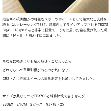
鍛造1Pの高剛性かつ軽量なスポーツホイールとして絶大なる支持を
誇るボルクレーシングTE37。箱車向けでラインアップされるTE37S
Bも8J×18が8.6㎏と非常に軽量で、うちに届いた箱を受け取った瞬
間に「軽っ!!」と思わず口に出ました。
ちなみに軽さよりも足元魅せへこだわったら
どれぐらいの重量影響が出るのか気になり、
CRSさんに在庫ホイールの重量測定をお願いしてみました。
サイズは異なるのでTE37SBと純粋比較できませんが
ESSEX・ENCM 2ピース 9J×18・25