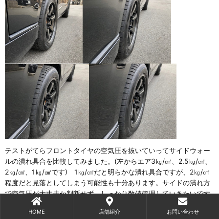
テストがてらフロントタイヤの空気圧を抜いていってサイドウォー
ルの潰れ具合を比較してみました。(左からエア3㎏/㎠、2.5㎏/㎠、
2㎏/㎠、1㎏/㎠です) 1㎏/㎠だと明らかな潰れ具合ですが、2㎏/㎠
程度だと見落としてしまう可能性も十分あります。サイドの潰れ方
で空気圧が大丈夫か判断せず、しっかり数値管理していきたいです
ね。
HOME
店舗紹介
お問い合わせ