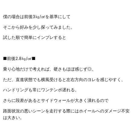
僕の場合は前後3㎏/㎠を基準にして
そこから好みを少し探ってみました。
試した順で簡単にインプレすると
■前後2.8㎏/㎠■
乗り心地だけで考えれば、硬さもほぼ感じず◎。
ただ、直進状態でも横風受けると左右方向のヨレを感じやすく、
ハンドリングも常にワンテンポ遅れる。
さらに段差があるとサイドウォールが大きく潰れるので
路面状況の悪いシーンを走行する際にはホイールへのダメージ不安
は大きい。