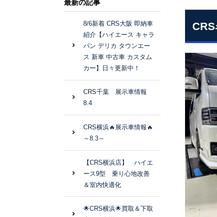
最新の記事
8/6新着 CRS大阪 即納車
CR
紹介【ハイエース キャラ
バン デリカ タウンエー
ス 新車 中古車 カスタム
カー】日々更新中！
CRS千葉 展示車情報
8.4
CRS横浜🔥展示車情報🔥
～8.3～
【CRS横浜店】 ハイエ
ース9型 乗り心地改善
＆室内快適化
🌟CRS横浜🌟買取＆下取