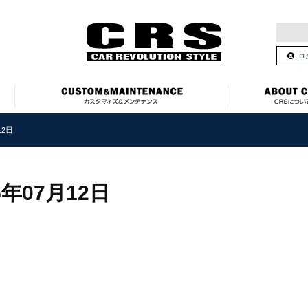
ロ
12日
5年07月12日