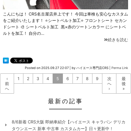
こんにちは！ CRS名古屋店井上です！ 今回は車検も安心なカスタム
をご紹介いたします！ ⭐シートベルト加工⭐ フロントシート セカン
ドシート 🎨 シートベルト加工 黒×赤のツートンカラー にシートベ
ルトを加工！ 自分の…
続きを読む
Posted on
2025.09.27 22:07
|
by
ハイエース専門店CRS
|
Perma Link
‹
1
2
3
4
5
6
7
8
9
次
最
前
へ
後
へ
›
»
最新の記事
8/6新着 CRS大阪 即納車紹介【ハイエース キャラバン デリカ
タウンエース 新車 中古車 カスタムカー】日々更新中！