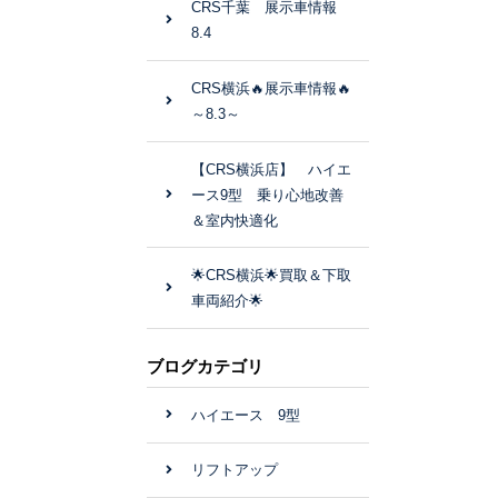
CRS千葉 展示車情報
8.4
CRS横浜🔥展示車情報🔥
～8.3～
【CRS横浜店】 ハイエ
ース9型 乗り心地改善
＆室内快適化
🌟CRS横浜🌟買取＆下取
車両紹介🌟
ブログカテゴリ
ハイエース 9型
リフトアップ