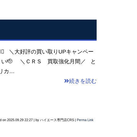
‍♀️ ＼大好評の買い取りUPキャンペー
い🫡 ＼ＣＲＳ 買取強化月間／ と
リカ…
続きを読む
d on
2025.09.29 22:27
|
by
ハイエース専門店CRS
|
Perma Link