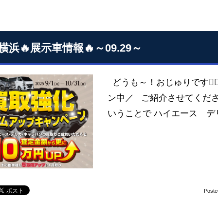
横浜🔥展示車情報🔥～09.29～
どうも～！おじゅりです🙋
ン中／ ご紹介させてくださ
いうことで ハイエース デ
Poste