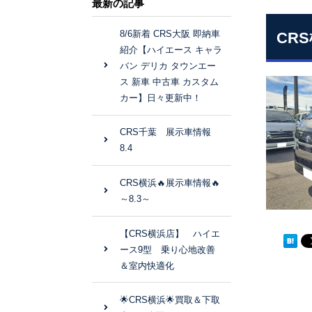
最新の記事
8/6新着 CRS大阪 即納車
CR
紹介【ハイエース キャラ
バン デリカ タウンエー
ス 新車 中古車 カスタム
カー】日々更新中！
CRS千葉 展示車情報
8.4
CRS横浜🔥展示車情報🔥
～8.3～
【CRS横浜店】 ハイエ
ース9型 乗り心地改善
＆室内快適化
🌟CRS横浜🌟買取＆下取