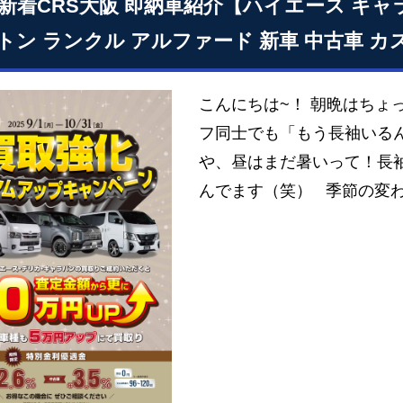
25 新着CRS大阪 即納車紹介【ハイエース キ
トン ランクル アルファード 新車 中古車 
こんにちは~！ 朝晩はちょ
フ同士でも「もう長袖いる
や、昼はまだ暑いって！長
んでます（笑） 季節の変