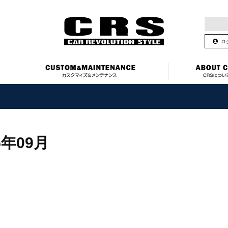
ロ
5年09月