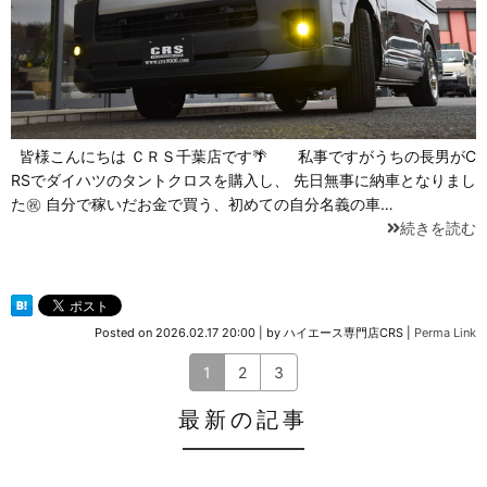
皆様こんにちは ＣＲＳ千葉店です🌴 私事ですがうちの長男がC
RSでダイハツのタントクロスを購入し、 先日無事に納車となりまし
た㊗ 自分で稼いだお金で買う、初めての自分名義の車…
続きを読む
Posted on
2026.02.17 20:00
|
by
ハイエース専門店CRS
|
Perma Link
1
2
3
最新の記事