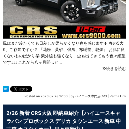
風はまだ冷たくても日差しが柔らかくなり春を感じます🌷 春の5大
K、ご存知ですか？ 『花粉、黄砂、強風、寒暖差、乾燥』 お肌に良
くないものばかり😭 紫外線も強くなり、虫も出てきてもう色々絶望
です⤵⤵⤵ これから八ヶ月間ほど…
続きを読む
Posted on
2026.02.28 12:00
|
by
ハイエース専門店CRS
|
Perma Link
2/26 新着 CRS大阪 即納車紹介【ハイエースキャ
ラバン プロボックス デリカ タウンエース 新車 中