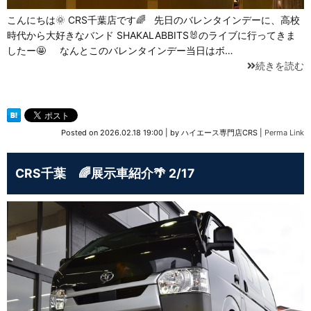
こんにちは🌞 CRS千葉店です🌈 先日のバレンタインデーに、高校
時代から大好きなバンド SHAKALABBITS🐰のライブに行ってきま
したー🤩 なんとこのバレンタインデー当日はボ…
続きを読む
Posted on
2026.02.18 19:00
|
by
ハイエース専門店CRS
|
Perma Link
CRS千葉 🌈展示車紹介🌴 2/17