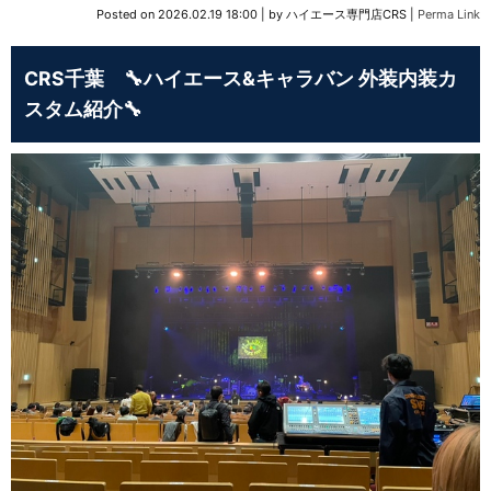
Posted on
2026.02.19 18:00
|
by
ハイエース専門店CRS
|
Perma Link
CRS千葉 🔧ハイエース&キャラバン 外装内装カ
スタム紹介🔧