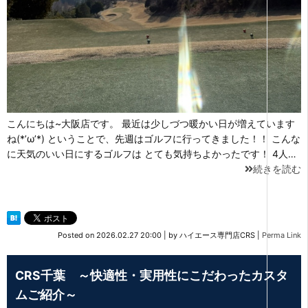
こんにちは~大阪店です。 最近は少しづつ暖かい日が増えています
ね(*’ω’*) ということで、先週はゴルフに行ってきました！！ こんな
に天気のいい日にするゴルフは とても気持ちよかったです！ 4人…
続きを読む
Posted on
2026.02.27 20:00
|
by
ハイエース専門店CRS
|
Perma Link
CRS千葉 ～快適性・実用性にこだわったカスタ
ムご紹介～