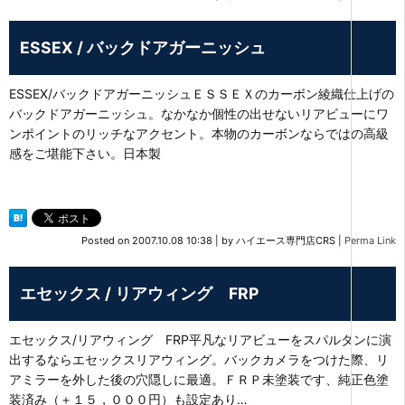
ESSEX / バックドアガーニッシュ
ESSEX/バックドアガーニッシュＥＳＳＥＸのカーボン綾織仕上げの
バックドアガーニッシュ。なかなか個性の出せないリアビューにワ
ンポイントのリッチなアクセント。本物のカーボンならではの高級
感をご堪能下さい。日本製
Posted on
2007.10.08 10:38
|
by
ハイエース専門店CRS
|
Perma Link
エセックス / リアウィング FRP
エセックス/リアウィング FRP平凡なリアビューをスパルタンに演
出するならエセックスリアウィング。バックカメラをつけた際、リ
アミラーを外した後の穴隠しに最適。ＦＲＰ未塗装です、純正色塗
装済み（＋１５，０００円）も設定あり…