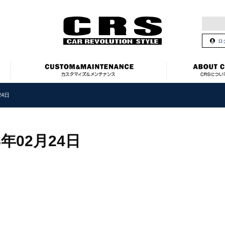
ロ
24日
8年02月24日