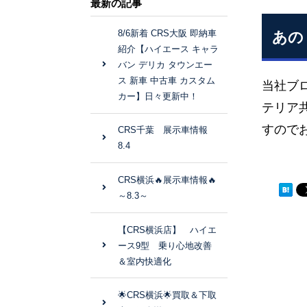
最新の記事
8/6新着 CRS大阪 即納車
あの
紹介【ハイエース キャラ
バン デリカ タウンエー
ス 新車 中古車 カスタム
当社ブロ
カー】日々更新中！
テリア
すので
CRS千葉 展示車情報
8.4
CRS横浜🔥展示車情報🔥
～8.3～
【CRS横浜店】 ハイエ
ース9型 乗り心地改善
＆室内快適化
🌟CRS横浜🌟買取＆下取