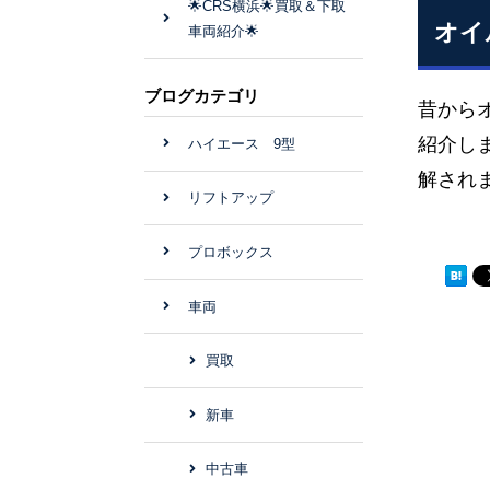
🌟CRS横浜🌟買取＆下取
オイ
車両紹介🌟
ブログカテゴリ
昔から
紹介し
ハイエース 9型
解され
リフトアップ
プロボックス
車両
買取
新車
中古車