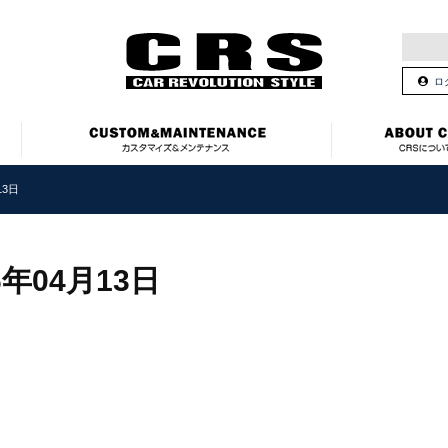
ロ
13日
6年04月13日