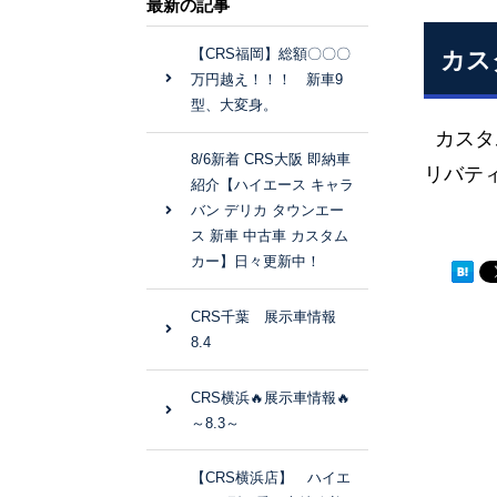
最新の記事
【CRS福岡】総額〇〇〇
カス
万円越え！！！ 新車9
型、大変身。
カスタ
8/6新着 CRS大阪 即納車
リバテ
紹介【ハイエース キャラ
バン デリカ タウンエー
ス 新車 中古車 カスタム
カー】日々更新中！
CRS千葉 展示車情報
8.4
CRS横浜🔥展示車情報🔥
～8.3～
【CRS横浜店】 ハイエ