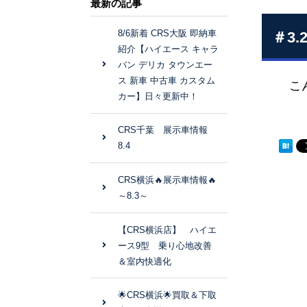
最新の記事
8/6新着 CRS大阪 即納車
＃3.
紹介【ハイエース キャラ
バン デリカ タウンエー
ス 新車 中古車 カスタム
こんば
カー】日々更新中！
CRS千葉 展示車情報
8.4
CRS横浜🔥展示車情報🔥
～8.3～
【CRS横浜店】 ハイエ
ース9型 乗り心地改善
＆室内快適化
🌟CRS横浜🌟買取＆下取