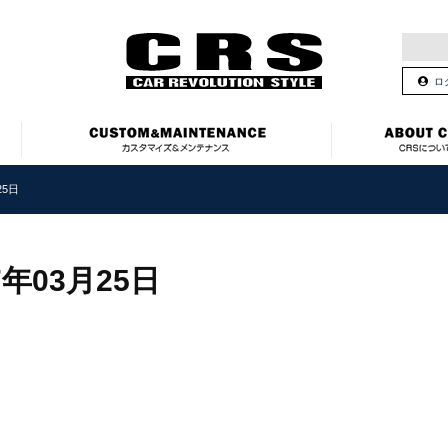
ロ
25日
7年03月25日