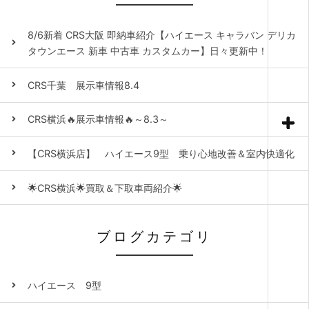
8/6新着 CRS大阪 即納車紹介【ハイエース キャラバン デリカ
タウンエース 新車 中古車 カスタムカー】日々更新中！
CRS千葉 展示車情報8.4
CRS横浜🔥展示車情報🔥～8.3～
【CRS横浜店】 ハイエース9型 乗り心地改善＆室内快適化
🌟CRS横浜🌟買取＆下取車両紹介🌟
ブログカテゴリ
ハイエース 9型