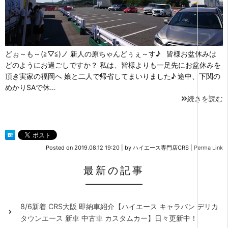
どぉ～も～(≧▽≦)ノ 新人の原ちゃんどぅぇ～す♪ 皆様お盆休みは
どのようにお過ごしですか？ 私は、皆様よりも一足先にお盆休みを
頂き実家の福岡へ 娘と二人で帰省してまいりました♪ 途中、下関の
めかりSAで休…
続きを読む
Posted on
2019.08.12 19:20
|
by
ハイエース専門店CRS
|
Perma Link
最新の記事
8/6新着 CRS大阪 即納車紹介【ハイエース キャラバン デリカ
タウンエース 新車 中古車 カスタムカー】日々更新中！