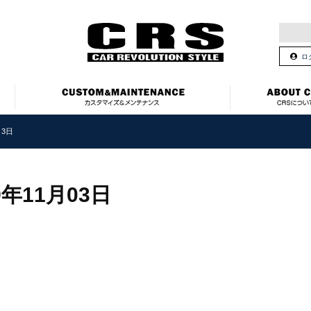
ロ
3日
9年11月03日