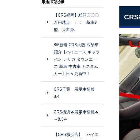
最新の記事
【CRS福岡】総額〇〇〇
CR
万円越え！！！ 新車9
型、大変身。
8/6新着 CRS大阪 即納車
紹介【ハイエース キャラ
バン デリカ タウンエー
ス 新車 中古車 カスタム
カー】日々更新中！
CRS千葉 展示車情報
8.4
CRS横浜🔥展示車情報🔥
～8.3～
【CRS横浜店】 ハイエ