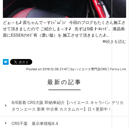
どぉ～も♪ 原ちゃんで～す(=ﾟωﾟ)ﾉ 今回のブログもたくさん施工さ
せて頂きましたので ご紹介しま～す♪ 先ずはS様 ｵｰﾙﾚｯﾄﾞ、液晶画
面にESSEXのﾛｺﾞ有（濃い版）を 施工させて頂きました♪…
続きを読む
Posted on
2019.12.06 21:47
|
by
ハイエース専門店CRS
|
Perma Link
最新の記事
8/6新着 CRS大阪 即納車紹介【ハイエース キャラバン デリカ
タウンエース 新車 中古車 カスタムカー】日々更新中！
CRS千葉 展示車情報8.4