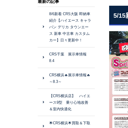
最新の記事
8/6新着 CRS大阪 即納車
5/
紹介【ハイエース キャラ
バン デリカ タウンエー
ス 新車 中古車 カスタム
カー】日々更新中！
CRS千葉 展示車情報
8.4
CRS横浜🔥展示車情報🔥
～8.3～
【CRS横浜店】 ハイエ
ース9型 乗り心地改善
＆室内快適化
🌟CRS横浜🌟買取＆下取