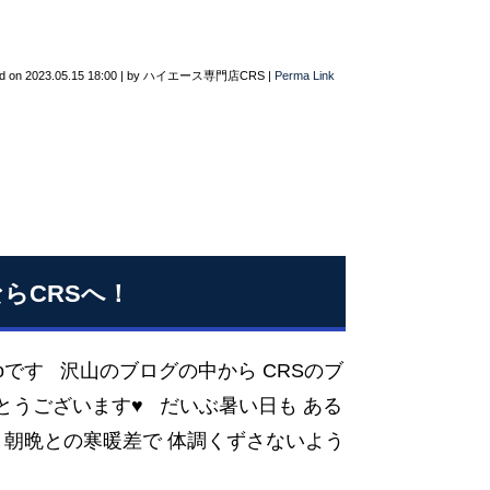
d on
2023.05.15 18:00
|
by
ハイエース専門店CRS
|
Perma Link
らCRSへ！
koです 沢山のブログの中から CRSのブ
とうございます♥ だいぶ暑い日も ある
朝晩との寒暖差で 体調くずさないよう