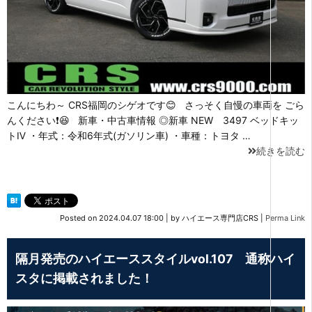
こんにちわ～ CRS福岡のシゲオです😊 さっそく自慢の車両を ごら
んください❗😆 新車・中古車情報 ◎新車 NEW 3497 ベッドキッ
トⅣ ・年式：令和6年式(ガソリン車) ・車種：トヨタ …
続きを読む
Posted on
2024.04.07 18:00
|
by
ハイエース専門店CRS
|
Perma Link
隔月発売のハイエーススタイルvol.107 通称ハイ
スタに掲載されました！