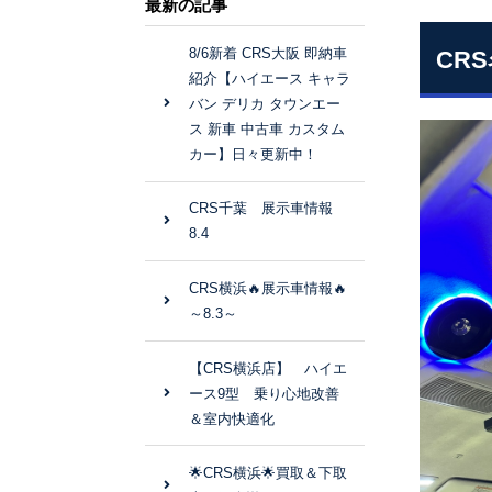
最新の記事
8/6新着 CRS大阪 即納車
CR
紹介【ハイエース キャラ
バン デリカ タウンエー
ス 新車 中古車 カスタム
カー】日々更新中！
CRS千葉 展示車情報
8.4
CRS横浜🔥展示車情報🔥
～8.3～
【CRS横浜店】 ハイエ
ース9型 乗り心地改善
＆室内快適化
🌟CRS横浜🌟買取＆下取