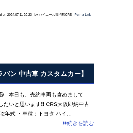
ed on
2024.07.11 20:23
|
by
ハイエース専門店CRS
|
Perma Link
ャラバン 中古車 カスタムカー】
😃 本日も、売約車両も含めまして
たいと思います❗❗ CRS大阪即納中古
令和2年式 ・車種：トヨタ ハイ…
続きを読む