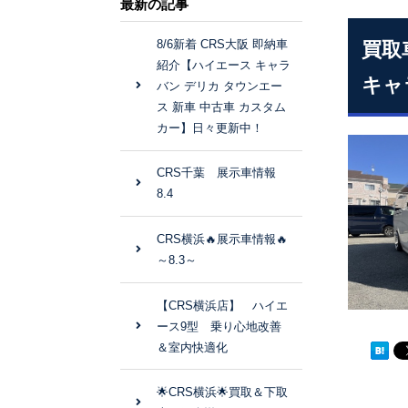
最新の記事
8/6新着 CRS大阪 即納車
買取
紹介【ハイエース キャラ
キャ
バン デリカ タウンエー
ス 新車 中古車 カスタム
カー】日々更新中！
CRS千葉 展示車情報
8.4
CRS横浜🔥展示車情報🔥
～8.3～
【CRS横浜店】 ハイエ
ース9型 乗り心地改善
＆室内快適化
🌟CRS横浜🌟買取＆下取