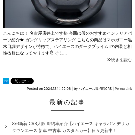
こんにちは！ 名古屋店井上です👍 今回は僕のおすすめインテリアパ
ーツ紹介🍁 ガングリップステアリング こちらの商品はマホガニー黒
木目調デザインが特徴で、ハイエースのダークプライムⅡの内装と相
性抜群になっております👌 そし…
続きを読む
Posted on
2024.12.14 22:06
|
by
ハイエース専門店CRS
|
Perma Link
最新の記事
8/6新着 CRS大阪 即納車紹介【ハイエース キャラバン デリカ
タウンエース 新車 中古車 カスタムカー】日々更新中！