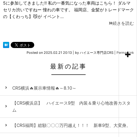
5に参加してきました‼ 私の一番気になった車両はこちら！ ダルマ
セリカ渋いですねー 憧れの車です。 福岡店、金髪がトレードマーク
の【くわっち】😼が イベント…
続きを読む
Posted on
2025.02.21 20:13
|
by
ハイエース専門店CRS
|
Perma Link
最新の記事
CRS横浜🔥展示車情報🔥～8.10～
【CRS横浜店】 ハイエース9型 内装＆乗り心地改善カスタ
ム
【CRS福岡】総額〇〇〇万円越え！！！ 新車9型、大変身。