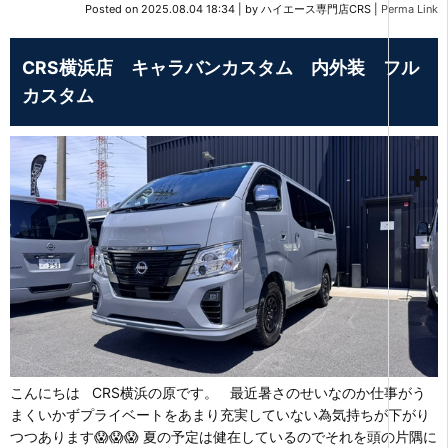
Posted on
2025.08.04 18:34
|
by
ハイエース専門店CRS
|
Perma Link
CRS横浜店 キャラバンカスタム 内外装 フル
カスタム
こんにちは CRS横浜の原です。 最近暑さのせいなのか仕事がう
まくいかずプライベートをあまり充実していない為気持ちが下がり
つつあります😱😱😱 夏の予定は健在しているのでそれを頭の片隅に