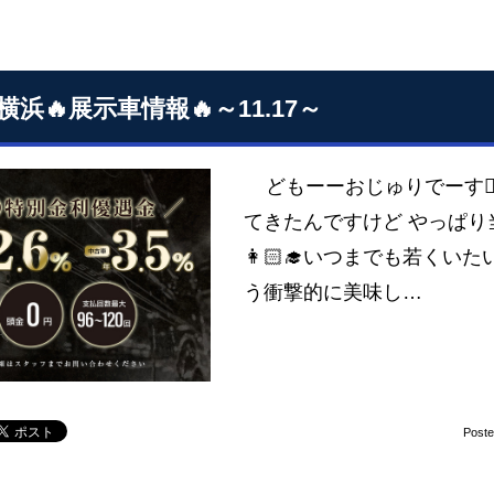
横浜🔥展示車情報🔥～11.17～
どもーーおじゅりでーす💁
てきたんですけど やっぱ
👩🏻‍🎓いつまでも若くい
う衝撃的に美味し…
Post