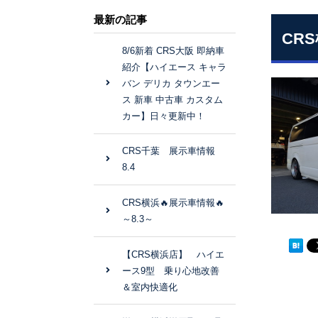
最新の記事
CR
8/6新着 CRS大阪 即納車
紹介【ハイエース キャラ
バン デリカ タウンエー
ス 新車 中古車 カスタム
カー】日々更新中！
CRS千葉 展示車情報
8.4
CRS横浜🔥展示車情報🔥
～8.3～
【CRS横浜店】 ハイエ
ース9型 乗り心地改善
＆室内快適化