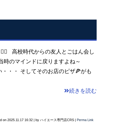
‍♀️ 高校時代からの友人とごはん会し
り当時のマインドに戻りますよね～
たい・・・ そしてそのお店のピザ🍕がも
続きを読む
ed on
2025.11.17 16:32
|
by
ハイエース専門店CRS
|
Perma Link