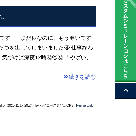
れ
原です。 まだ秋なのに、もう寒いです
たつを出してしまいました😬 仕事終わ
づけば深夜12時🤔🤔🤔 「やばい、
続きを読む
ed on
2025.11.17 20:24
|
by
ハイエース専門店CRS
|
Perma Link