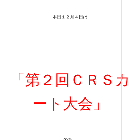
本日１２月４日は
「第２回ＣＲＳカ
ート大会」
の為、