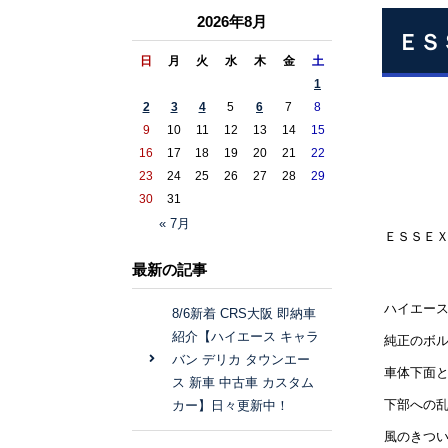
2026年8月
ＥＳ
日
月
火
水
木
金
土
1
2
3
4
5
6
7
8
9
10
11
12
13
14
15
16
17
18
19
20
21
22
23
24
25
26
27
28
29
30
31
« 7月
ＥＳＳＥＸ
最新の記事
ハイエー
8/6新着 CRS大阪 即納車
紹介【ハイエース キャラ
純正のボ
バン デリカ タウンエー
車体下面
ス 新車 中古車 カスタム
下部への
カー】日々更新中！
風のきつ