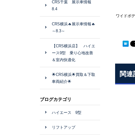
CRS千葉 展示車情報
8.4
ワイドボ
CRS横浜🔥展示車情報🔥
～8.3～
【CRS横浜店】 ハイエ
ース9型 乗り心地改善
＆室内快適化
関連
🌟CRS横浜🌟買取＆下取
車両紹介🌟
ブログカテゴリ
ハイエース 9型
リフトアップ