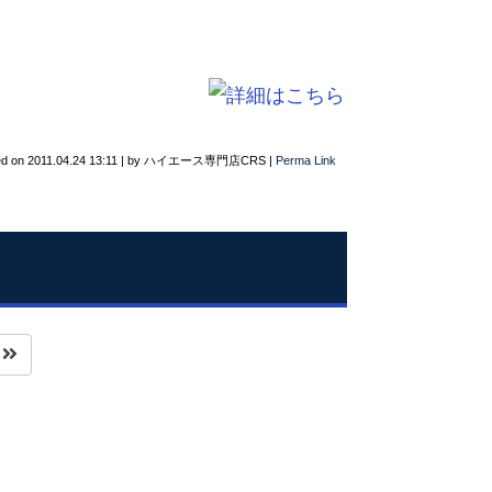
ed on
2011.04.24 13:11
|
by
ハイエース専門店CRS
|
Perma Link
へ