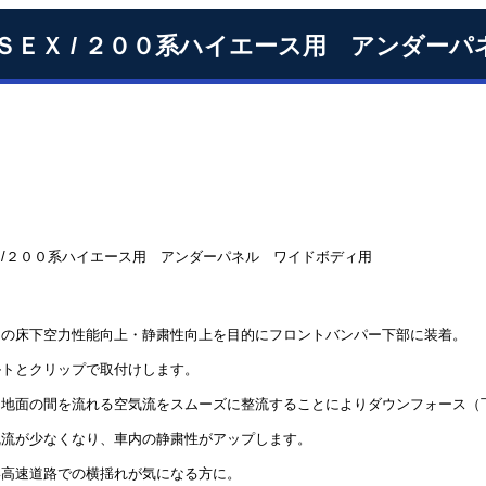
ＳＥＸ / ２００系ハイエース用 アンダー
/２００系ハイエース用 アンダーパネル ワイドボディ用
スの床下空力性能向上・静粛性向上を目的にフロントバンパー下部に装着。
ルトとクリップで取付けします。
と地面の間を流れる空気流をスムーズに整流することによりダウンフォース（
乱流が少なくなり、車内の静粛性がアップします。
い高速道路での横揺れが気になる方に。