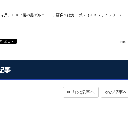
ディ用。ＦＲＰ製の黒ゲルコート。画像１はカーボン（￥３６，７５０－）
Post
記事
前の記事へ
次の記事