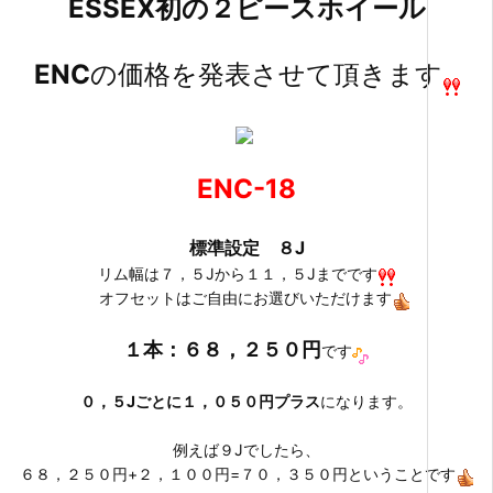
ESSEX初の２ピースホイール
ENC
の価格を発表させて頂きます
ENC-18
標準設定 ８J
リム幅は７，５Jから１１，５Jまでです
オフセットはご自由にお選びいただけます
１本：６８，２５０円
です
０，５Jごとに１，０５０円プラス
になります。
例えば９Jでしたら、
６８，２５０円+２，１００円=７０，３５０円ということです