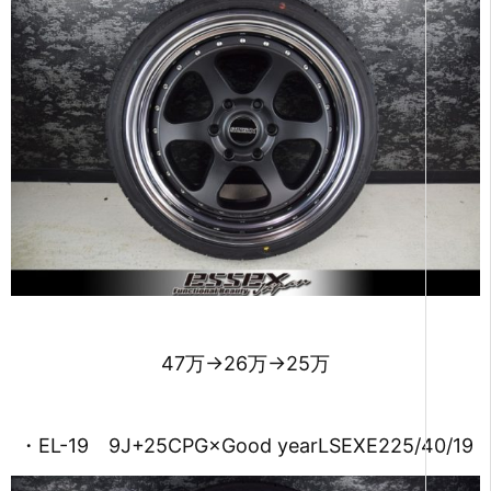
47万→26万→25万
・EL-19 9J+25CPG×Good yearLSEXE225/40/19