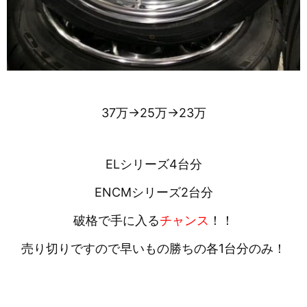
37万→25万→23万
ELシリーズ4台分
ENCMシリーズ2台分
破格で手に入る
チャンス
！！
売り切りですので早いもの勝ちの各1台分のみ！