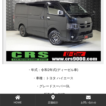
・年式：令和2年式(ディーゼル車)
・車種：トヨタ ハイエース
・グレードスーパーGL
・駆動式：4WD
・排気量：2,800㏄
HOME
店舗紹介
お問い合わせ