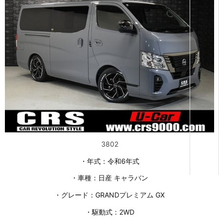
3802
・年式：令和6年式
・車種：日産 キャラバン
・グレード：GRANDプレミアム GX
・駆動式：2WD