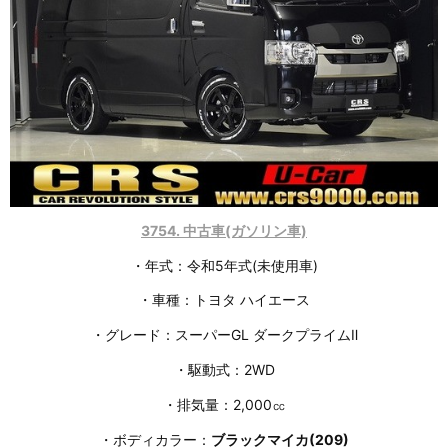
3754
.
中古車(ガソリン車)
・年式：令和5年式(未使用車)
・車種：トヨタ ハイエース
・グレード：スーパーGL ダークプライムⅡ
・駆動式：2WD
・排気量：2,000㏄
・ボディカラー：
ブラックマイカ
(209)