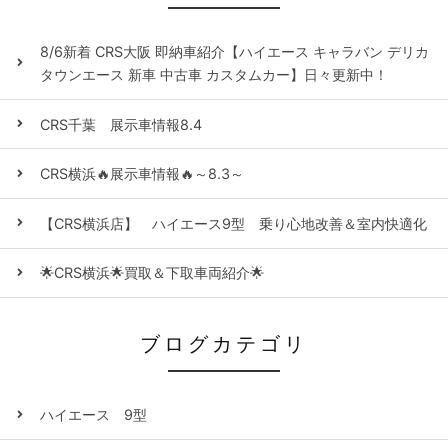
8/6新着 CRS大阪 即納車紹介【ハイエース キャラバン デリカ
タウンエース 新車 中古車 カスタムカー】日々更新中！
CRS千葉 展示車情報8.4
CRS横浜🔥展示車情報🔥～8.3～
【CRS横浜店】 ハイエース9型 乗り心地改善＆室内快適化
🌟CRS横浜🌟買取＆下取車両紹介🌟
ブログカテゴリ
ハイエース 9型