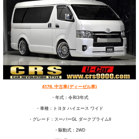
417
6
.
中古車(ディーゼル車)
・年式：令和3年式
・車種：トヨタ ハイエース ワイド
・グレード：スーパーGL ダークプライムⅡ
・駆動式：2WD