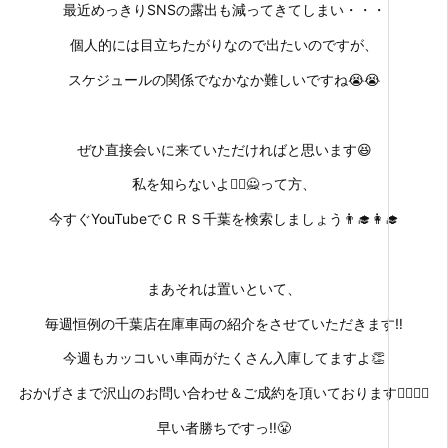
最近めっきりSNSの露出も減ってきてしまい・・・
個人的には目立ちたがりなので出たいのですが、
スケジュールの関係でなかなか難しいですね😭😭
ぜひ直接会いに来ていただければと思います😆
私を知らないよ🙅‍♂️🙅って方、
今すぐYouTubeでＣＲＳ千葉を検索しましょう👨‍🎓👩‍🎓
まあそれは置いといて、
毎週恒例の千葉店在庫車両の紹介をさせていただきます‼
今週もカッコいい車両がたくさん入庫してますよ👏
おかげさまで沢山のお問い合わせ＆ご成約を頂いております🙇‍♀️🙇‍♀️
早い者勝ちですっ‼😤