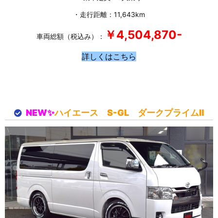
・走行距離：11,643km
￥4,504,870-
車両総額（税込み）：
詳しくはこちら
NEW✨
ハイエース S-GL ダークプライムⅡ