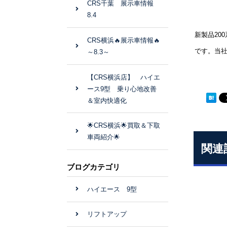
CRS千葉 展示車情報
8.4
新製品20
CRS横浜🔥展示車情報🔥
です。当
～8.3～
【CRS横浜店】 ハイエ
ース9型 乗り心地改善
＆室内快適化
🌟CRS横浜🌟買取＆下取
車両紹介🌟
関連
ブログカテゴリ
ハイエース 9型
リフトアップ