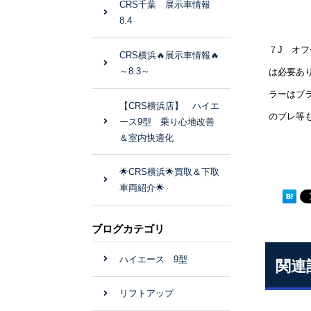
CRS千葉 展示車情報
8.4
７J オ
CRS横浜🔥展示車情報🔥
～8.3～
は必要あり
ラーはブ
【CRS横浜店】 ハイエ
のブレ等
ース9型 乗り心地改善
＆室内快適化
🌟CRS横浜🌟買取＆下取
車両紹介🌟
ブログカテゴリ
ハイエース 9型
関連
リフトアップ