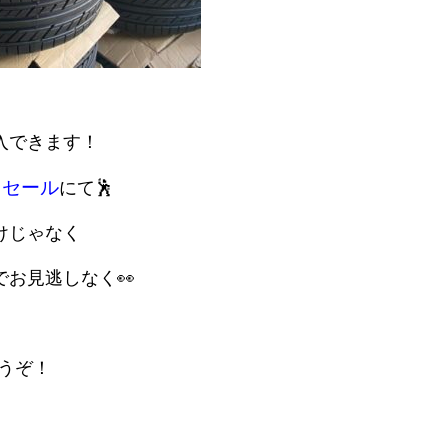
入できます！
トセール
にて🕺
けじゃなく
お見逃しなく👀
うぞ！