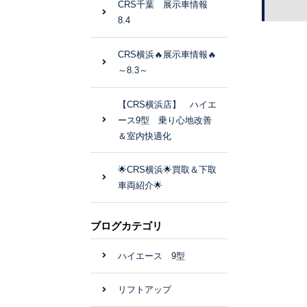
CRS千葉 展示車情報
8.4
CRS横浜🔥展示車情報🔥
～8.3～
【CRS横浜店】 ハイエ
ース9型 乗り心地改善
＆室内快適化
🌟CRS横浜🌟買取＆下取
車両紹介🌟
ブログカテゴリ
ハイエース 9型
リフトアップ