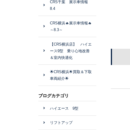
CRS千葉 展示車情報
8.4
CRS横浜🔥展示車情報🔥
～8.3～
【CRS横浜店】 ハイエ
ース9型 乗り心地改善
＆室内快適化
🌟CRS横浜🌟買取＆下取
車両紹介🌟
ブログカテゴリ
ハイエース 9型
リフトアップ