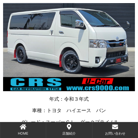
年式：令和３年式
車種：トヨタ ハイエース バン
グレード：スーパーＧＬ ダークプライムⅡ
駆動：２ＷＤ
HOME
店舗紹介
お問い合わせ