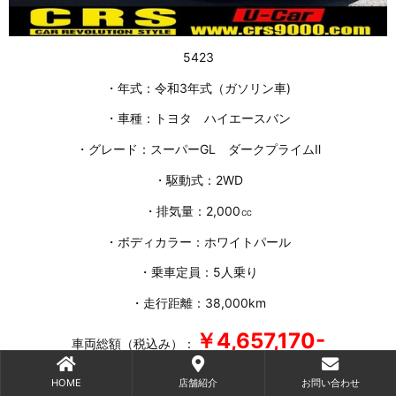
5423
・年式：令和3年式（ガソリン車)
・車種：トヨタ ハイエースバン
・グレード：スーパーGL ダークプライムⅡ
・駆動式：2WD
・排気量：2,000㏄
・ボディカラー：ホワイトパール
・乗車定員：5人乗り
・走行距離：38,000km
￥4,657,170-
車両総額（税込み）：
詳しくはこちら
HOME
店舗紹介
お問い合わせ