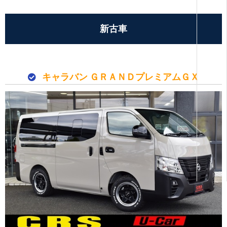
新古車
キャラバン ＧＲＡＮＤプレミアムＧＸ