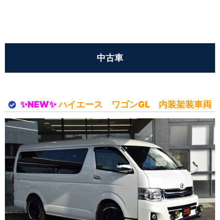
中古車
✨NEW✨
ハイエース ワゴンGL 内装架装車両