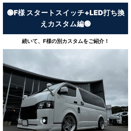
🟢F様 スタートスイッチ+LED打ち換
えカスタム編🟢
続いて、F様の別カスタムをご紹介！