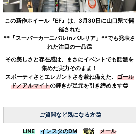
この新作ホイール『EF』は、3月30日に山口県で開
催された
**「スーパーカーニバル in バルリア」**でも発表さ
れた注目の一品👏
その美しさと存在感は、まさにイベントでも話題を
集めた実力そのまま！
スポーティさとエレガントさを兼ね備えた、
ゴール
ド／アルマイト
の輝きが足元を引き締めます😎
ご質問など気になる方🤔
LINE
インスタのDM
電話
メール