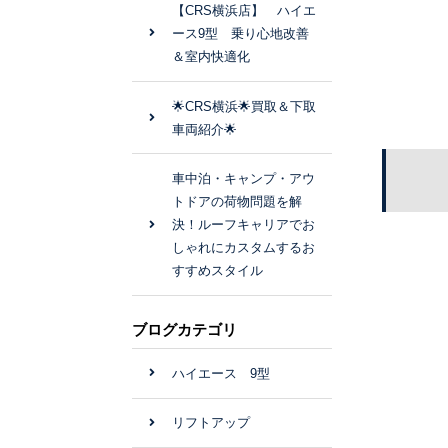
【CRS横浜店】 ハイエ
ース9型 乗り心地改善
＆室内快適化
🌟CRS横浜🌟買取＆下取
車両紹介🌟
車中泊・キャンプ・アウ
トドアの荷物問題を解
決！ルーフキャリアでお
しゃれにカスタムするお
すすめスタイル
ブログカテゴリ
ハイエース 9型
リフトアップ