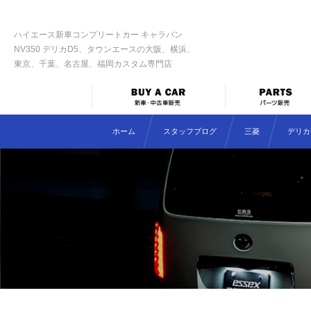
ハイエース新車コンプリートカー キャラバン
NV350 デリカD5、タウンエースの大阪、横浜、
東京、千葉、名古屋、福岡カスタム専門店
ホーム
スタッフブログ
三菱
デリカD