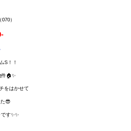
070）
-

ムS！！
件🏠✨
ンチをはかせて
た😎
です✨✨