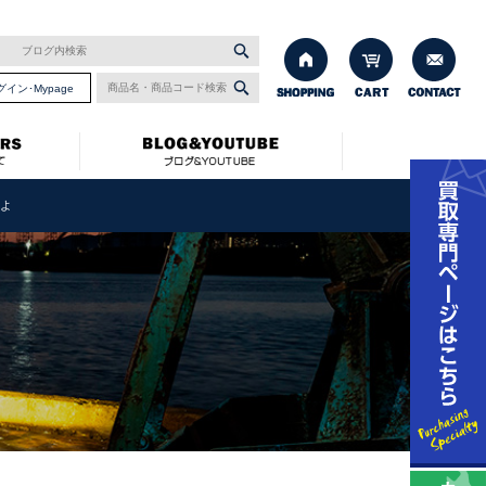
グイン･Mypage
るよ