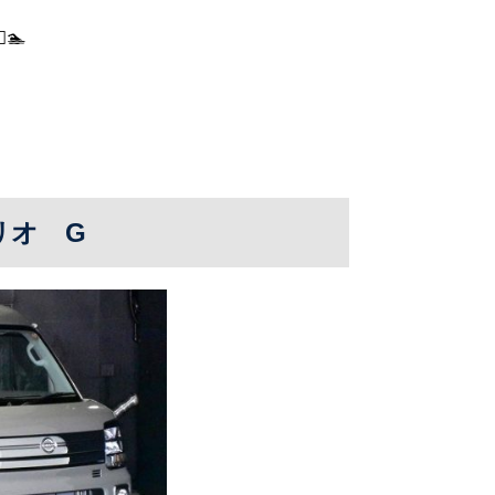
️🏊
リオ G