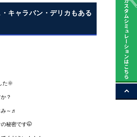
ース・キャラバン・デリカもある
た🌞
すか？
休み～♬
の秘密です🤭