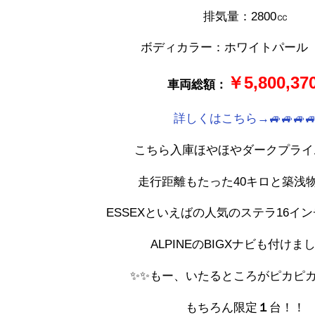
排気量：28
00㏄
ボディカラー：ホワイトパール（
￥5,800,370
車両総額：
詳しくはこちら→🚙🚙🚙
こちら入庫ほやほや
ダークプライ
走行距離もたった40キロと築浅物
ESSEXといえばの人気のステラ16イ
ALPINEのBIGXナビも付けまし
✨✨もー、いたるところがピカピカ
もちろん限定
１
台！！